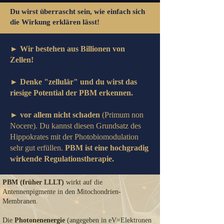
Du wirst überrascht sein, wie einfach sich
die Wirkung erklären lässt!
► Wir bestehen aus Billionen von
Zellen!
► Denke "zellulär" und du wirst das
riesige Potential der PBM erkennen.
► vor allem nicht schaden
(Primum non
Nocere). Du kannst diesen Grundsatz des
Hippokrates mit der Photobiomodulation
sehr gut erfüllen.
PBM ist eine hochgradig
wirkende Regulationstherapie.
PBM (früher LLLT)
wirkt auf die
Antennenpigmente in den Mitochondrien-
Membranen.
Die
Photonenenergie
(angegeben in eV=Elektronen