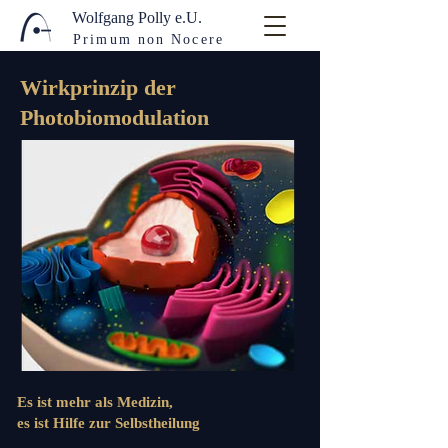
Wolfgang Polly e.U.
Primum non Nocere
Wirkprinzip der
Photobiomodulation
Es ist mehr als Medizin,
es ist Hilfe zur Selbstheilung