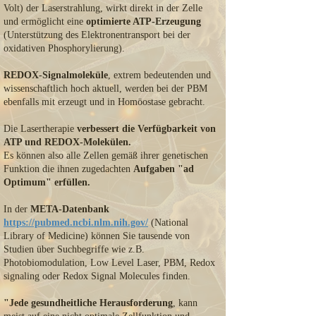
Volt) der Laserstrahlung, wirkt direkt in der Zelle
und ermöglicht eine
optimierte ATP-Erzeugung
(Unterstützung des Elektronentransport bei der
oxidativen Phosphorylierung).
REDOX-Signalmoleküle
, extrem bedeutenden und
wissenschaftlich hoch aktuell, werden bei der PBM
ebenfalls mit erzeugt und in Homöostase gebracht.
Die Lasertherapie
verbessert die Verfügbarkeit von
ATP und REDOX-Molekülen.
Es können also alle Zellen gemäß ihrer genetischen
Funktion die ihnen zugedachten
Aufgaben "ad
Optimum" erfüllen.
In der
META-Datenbank
https://pubmed.ncbi.nlm.nih.gov/
(National
Library of Medicine) können Sie tausende von
Studien über Suchbegriffe wie z.B.
Photobiomodulation, Low Level Laser, PBM, Redox
signaling oder Redox Signal Molecules finden.
"Jede gesundheitliche Herausforderung
, kann