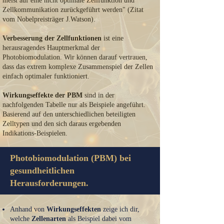
meist auf eine nicht optimale Zellfunktion und
Zellkommunikation zurückgeführt werden" (Zitat
vom Nobelpreisträger J.Watson).
Verbesserung der Zellfunktionen
ist eine
herausragendes Hauptmerkmal der
Photobiomodulation. Wir können darauf vertrauen,
dass das extrem komplexe Zusammenspiel der Zellen
einfach optimaler funktioniert.
Wirkungseffekte der PBM
sind in der
nachfolgenden Tabelle nur als Beispiele angeführt.
Basierend auf den unterschiedlichen beteiligten
Zelltypen und den sich daraus ergebenden
Indikations-Beispielen.
Photobiomodulation (PBM) bei
gesundheitlichen
Herausforderungen.
Anhand von
Wirkungseffekten
zeige ich dir,
welche
Zellenarten
als Beispiel dabei vom