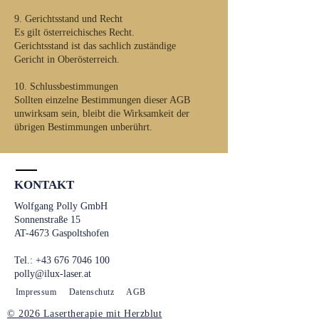
9. Gerichtsstand und Recht
Es gilt österreichisches Recht.
Gerichtsstand ist das sachlich zuständige
Gericht in Oberösterreich.
10. Schlussbestimmungen
Sollten einzelne Bestimmungen dieser AGB
unwirksam sein, bleibt die Wirksamkeit der
übrigen Bestimmungen unberührt.
KONTAKT
Wolfgang Polly GmbH
Sonnenstraße 15
AT-4673 Gaspoltshofen
Tel.:
+43 676 7046 100
polly@ilux-laser.at
Impressum
Datenschutz
AGB
© 2026 Lasertherapie mit Herzblut