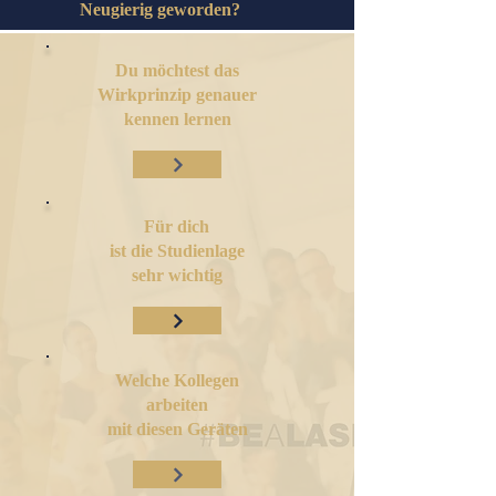
Neugierig geworden?
Du möchtest das
Wirkprinzip genauer
kennen lernen
Für dich
ist die Studienlage
sehr wichtig
Welche Kollegen
arbeiten
mit diesen Geräten