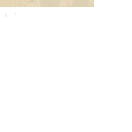
KONTAKT
Wolfgang Polly GmbH
Sonnenstraße 15
AT-4673 Gaspoltshofen
Tel.:
+43 676 7046 100
polly@ilux-laser.at
Impressum
Datenschutz
AGB
© 2026 Lasertherapie mit Herzblut
Namen eingeben
E-Mail-Adresse eingeben